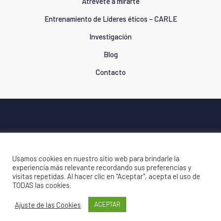
Atrévete a mirarte
Entrenamiento de Líderes éticos – CARLE
Investigación
Blog
Contacto
© 2020 ELO Institute. Todos los derechos reservados |
Política de Privacidad
|
Usamos cookies en nuestro sitio web para brindarle la
experiencia más relevante recordando sus preferencias y
Política de Cookies
visitas repetidas. Al hacer clic en "Aceptar", acepta el uso de
TODAS las cookies.
Ajuste de las Cookies
ACEPTAR