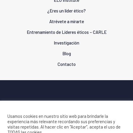
ELO Institute
¿Eres un líder ético?
Atrévete a mirarte
Entrenamiento de Líderes éticos – CARLE
Investigación
Blog
Contacto
© 2020 ELO Institute. Todos los derechos reservados |
Política de Privacidad
|
Usamos cookies en nuestro sitio web para brindarle la
experiencia más relevante recordando sus preferencias y
Política de Cookies
visitas repetidas. Al hacer clic en "Aceptar", acepta el uso de
TODAS las cookies.