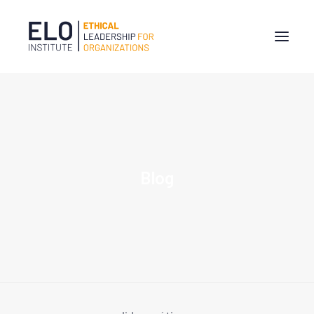
ELO INSTITUTE
¿ERES UN LÍDER ÉTICO?
ATRÉVETE A MIRARTE
Blog
ENTRENAMIENTO DE LÍDERES ÉTICOS – CARLE
INVESTIGACIÓN
NOTICIAS
BLOG
CONTACTO